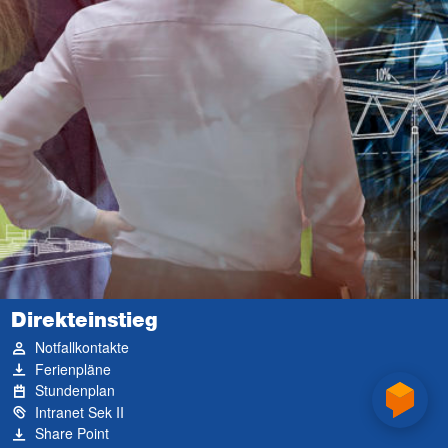
Direkteinstieg
Notfallkontakte
Ferienpläne
Stundenplan
Intranet Sek II
Share Point