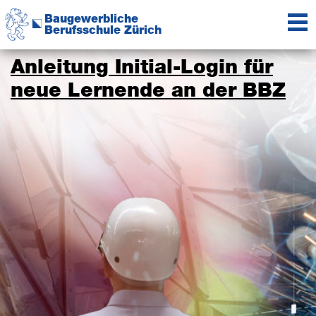
Zur
Zum
Baugewerbliche
Hauptnavigation
Inhalt
Berufsschule Zürich
springen
springen
Das
Kompetenzzentrum
Anleitung Initial-Login für
der
neue Lernende an der BBZ
Baubranche