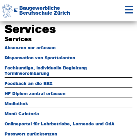
Zur
Zum
Baugewerbliche
Hauptnavigation
Inhalt
Berufsschule Zürich
springen
springen
Das
Kompetenzzentrum
Services
der
Baubranche
Services
Absenzen vor erfassen
Dispensation von Sporttalenten
Fachkundige, individuelle Begleitung
Terminvereinbarung
Feedback an die BBZ
HF Diplom zentral erfassen
Mediothek
Menü Cafeteria
Onlineportal für Lehrbetriebe, Lernende und OdA
Passwort zurücksetzen