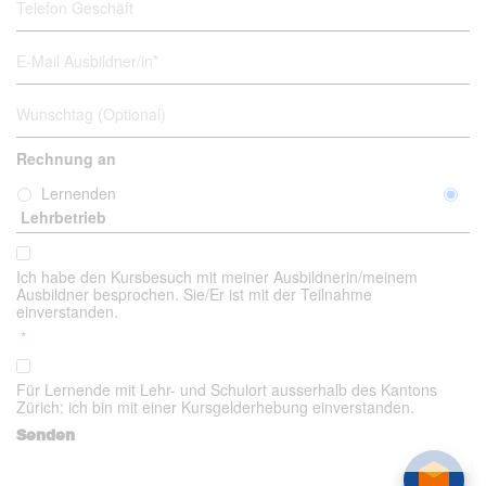
t
i
e
r
l
l
i
d
e
E
e
n
f
-
b
e
o
M
r
n
a
W
/
G
i
u
i
e
l
n
n
s
A
s
Rechnung an
*
c
u
c
h
s
h
Lernenden
ä
b
t
Lehrbetrieb
f
i
a
t
l
g
C
d
(
o
n
Ich habe den Kursbesuch mit meiner Ausbildnerin/meinem
O
n
e
Ausbildner besprochen. Sie/Er ist mit der Teilnahme
p
s
r
einverstanden.
t
e
/
i
*
n
i
o
t
n
n
C
*
*
a
o
Für Lernende mit Lehr- und Schulort ausserhalb des Kantons
*
l
n
Zürich: ich bin mit einer Kursgelderhebung einverstanden.
)
s
e
Senden
n
t