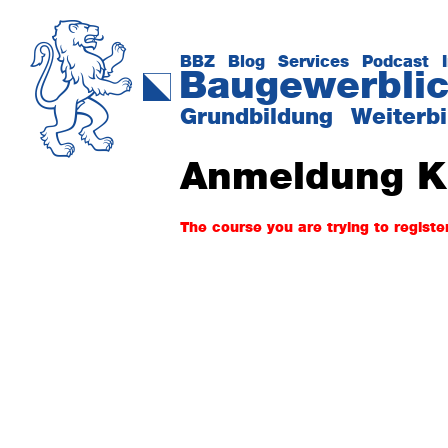
Zur
Zum
Hauptnavigation
Inhalt
springen
springen
BBZ
Blog
Services
Podcast
Baugewerblic
Das
Grundbildung
Weiterb
Kompetenzzentrum
der
Anmeldung K
Baubranche
The course you are trying to register 