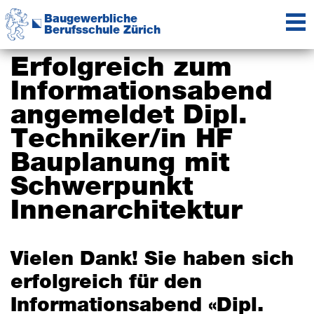
Zur
Zum
Baugewerbliche
Hauptnavigation
Inhalt
Berufsschule Zürich
springen
springen
Das
Kompetenzzentrum
Erfolgreich zum
der
Informationsabend
Baubranche
angemeldet Dipl.
Techniker/in HF
Bauplanung mit
Schwerpunkt
Innenarchitektur
Vielen Dank! Sie haben sich
erfolgreich für den
Informationsabend «Dipl.