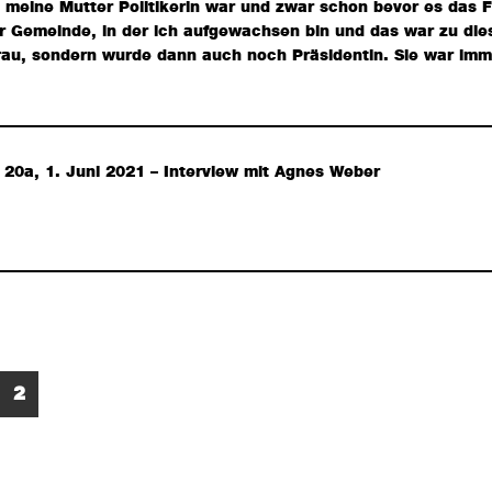
l meine Mutter Politikerin war und zwar schon bevor es das
r Gemeinde, in der ich aufgewachsen bin und das war zu die
Frau, sondern wurde dann auch noch Präsidentin. Sie war imm
 20a, 1. Juni 2021 – Interview mit Agnes Weber
Seite
2