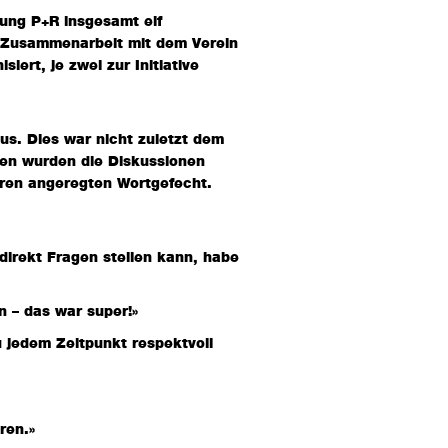
lung P+R insgesamt elf
n Zusammenarbeit mit dem Verein
iert, je zwei zur Initiative
us. Dies war nicht zuletzt dem
den wurden die Diskussionen
ren angeregten Wortgefecht.
 direkt Fragen stellen kann, habe
 – das war super!»
u jedem Zeitpunkt respektvoll
ren.»