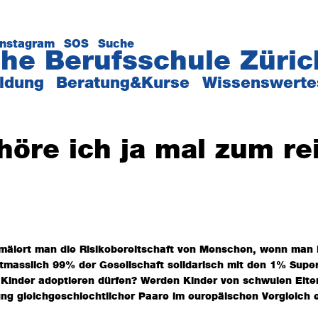
Instagram
SOS
Suche
he Berufsschule Züric
ildung
Beratung&Kurse
Wissenswerte
ehöre ich ja mal zum re
hmälert man die Risikobereitschaft von Menschen, wenn man 
utmasslich 99% der Gesellschaft solidarisch mit den 1% Supe
 Kinder adoptieren dürfen? Werden Kinder von schwulen Elte
ng gleichgeschlechtlicher Paare im europäischen Vergleich ei