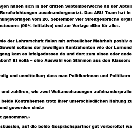
ragen haben sich in der dritten Septemberwoche an der Abtei
n Berufsrichtungen auseinandergesetzt. Das ABU-Team hat i
mmungsvorlagen vom 26. September vier Streitgespräche organis
steuern» (99%-Initiative) und zur Vorlage «Ehe für alle».
 der Lehrerschaft fielen mit erfreulicher Mehrheit positiv a
 Sowohl seitens der jeweiligen Kontrahenten wie der Lernen
gang kam es infolgedessen da und dort zum einen oder ande
en? Et voilà – eine Auswahl von Stimmen aus den Klassen:
ndig und unmittelbar; dass man Politikerinnen und Politikern
n und zuhören, wie zwei Weltanschauungen aufeinanderprallen
 beide Kontrahenten trotz ihrer unterschiedlichen Haltung z
gend geworden sind.»
st genommen.»
iskussion, auf die beide Gesprächspartner gut vorbereitet wa