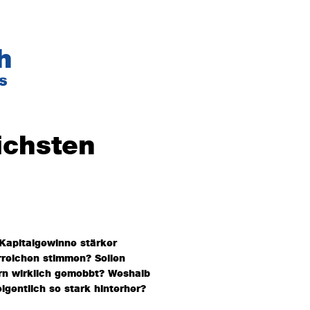
h
s
ichsten
Kapitalgewinne stärker
rreichen stimmen? Sollen
rn wirklich gemobbt? Weshalb
gentlich so stark hinterher?