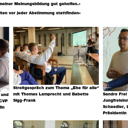
 meiner Meinungsbildung gut geholfen.»
lten vor jeder Abstimmung stattfinden»
Streitgespräch zum Thema „Ehe für alle“
mit Thomas Lamprecht und Babette
Sandro Frei
 und
Sigg-Frank
Jungfreisin
 CVP
Schaedler, 
lin
Präsidentin