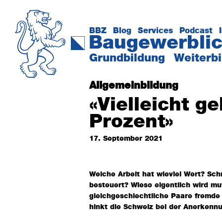
Zur
Zum
Hauptnavigation
Inhalt
springen
springen
BBZ
Blog
Services
Podcast
Baugewerblic
Das
Grundbildung
Weiterb
Kompetenzzentrum
der
Allgemeinbildung
Baubranche
«Vielleicht g
Prozent»
17. September 2021
Welche Arbeit hat wieviel Wert? Sc
besteuert? Wieso eigentlich wird m
gleichgeschlechtliche Paare fremde
hinkt die Schweiz bei der Anerkennu