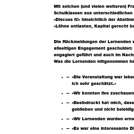
Mit solchen (und vielen weiteren) F
Schulklassen aus unterschiedliche
«Discuss it!» hinsichtlich der Absti
«Löhne entlasten, Kapital gerecht be
Die Rückmeldungen der Lernenden wie
allseitigen Engagement geschuldet:
engagiert geführt und auch im Nach
Was die Lernenden mitgenommen hab
«Die Veranstaltung war lebe
ich sehr geschätzt.»
«Wir konnten live zuschaue
«Beeindruckt hat mich, dass
geblieben und nicht beleidi
«Wir Lernenden wurden ern
«Es war eine interessante D