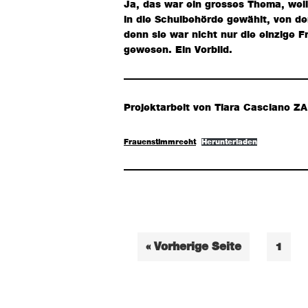
Ja, das war ein grosses Thema, wei
in die Schulbehörde gewählt, von de
denn sie war nicht nur die einzige 
gewesen. Ein Vorbild.
Projektarbeit von Tiara Casciano ZA
Frauenstimmrecht
Herunterladen
aufrufen
Seite
« Vorherige Seite
1