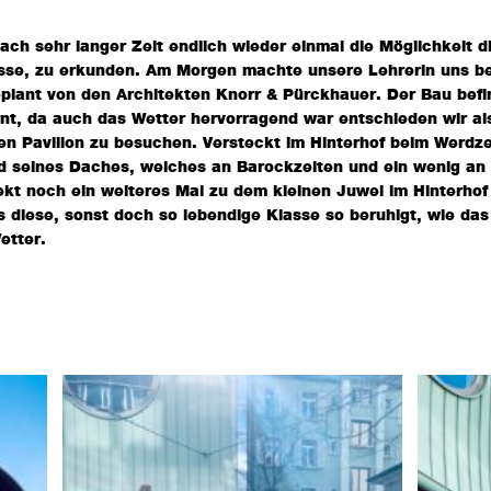
ach sehr langer Zeit endlich wieder einmal die Möglichkeit d
asse, zu erkunden. Am Morgen machte unsere Lehrerin uns 
eplant von den Architekten Knorr & Pürckhauer. Der Bau befin
rnt, da auch das Wetter hervorragend war entschieden wir a
n Pavillon zu besuchen. Versteckt im Hinterhof beim Werdzen
nd seines Daches, welches an Barockzeiten und ein wenig an 
ekt noch ein weiteres Mal zu dem kleinen Juwel im Hinterhof n
as diese, sonst doch so lebendige Klasse so beruhigt, wie da
Wetter.