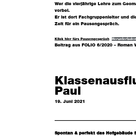
Wer die vierjährige Lehre zum Geo
vorbei.
Er ist dort Fachgruppenleiter und di
Zeit für ein Pausengespräch.
Klick hier fürs Pausengespräch
Herunterlade
Beitrag aus FOLIO 6/2020 – Roman W
Klassenausfl
Paul
19. Juni 2021
Spontan & perfekt das Hofgebäude S