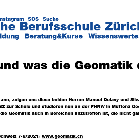
Instagram
SOS
Suche
he Berufsschule Züric
ildung
Beratung&Kurse
Wissenswerte
und was die Geomatik
ann, zeigen uns diese beiden Herren Manuel Delavy und Silv
Z zur Schule und studieren nun an der FHNW in Muttenz Ge
s die Geomatik auch in Bereichen anzutreffen ist, die nicht gan
 Schweiz 7-8/2021»
www.geomatik.ch