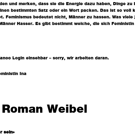
rden und merken, dass sie die Energie dazu haben, Dinge z
nen bestimmten Satz oder ein Wort packen. Das ist so voll ko
t. Feminismus bedeutet nicht, Männer zu hassen. Was viele j
 Männer Hasser. Es gibt bestimmt welche, die sich Feminist
Nanoo Login einsehbar – sorry, wir arbeiten daran.
ministin Ina
t Roman Weibel
r sein»