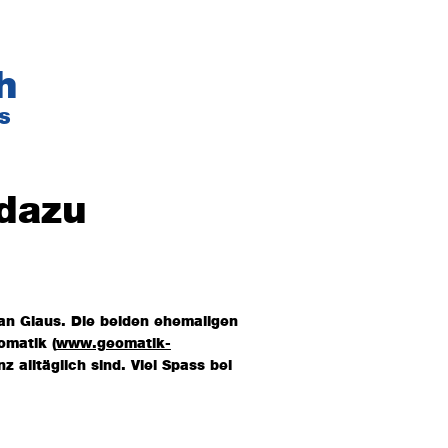
h
s
 dazu
an Glaus. Die beiden ehemaligen
omatik (
www.geomatik-
z alltäglich sind. Viel Spass bei