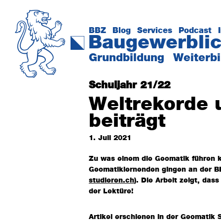
Zur
Zum
Hauptnavigation
Inhalt
springen
springen
BBZ
Blog
Services
Podcast
Baugewerblic
Das
Grundbildung
Weiterb
Kompetenzzentrum
der
Schuljahr 21/22
Baubranche
Weltrekorde 
beiträgt
1. Juli 2021
Zu was einem die Geomatik führen k
Geomatiklernenden gingen an der BB
studieren.ch
). Die Arbeit zeigt, das
der Lektüre!
Artikel erschienen in der Geomatik