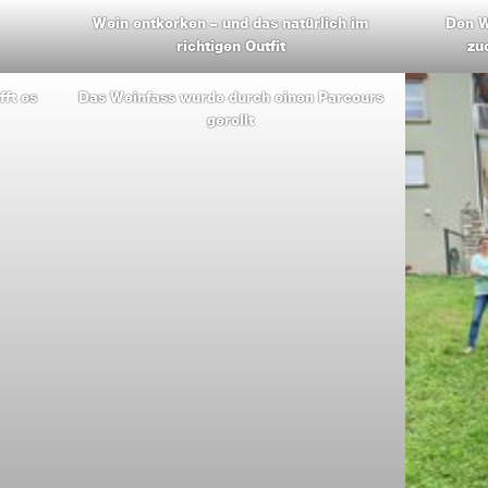
Wein entkorken – und das natürlich im
Den W
richtigen Outfit
zu
ft es
Das Weinfass wurde durch einen Parcours
gerollt