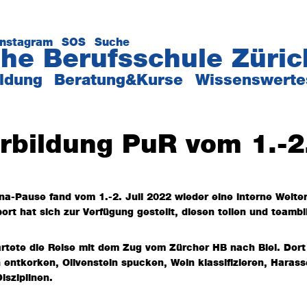
Instagram
SOS
Suche
he Berufsschule Züric
ildung
Beratung&Kurse
Wissenswerte
rbildung PuR vom 1.-2
na-Pause fand vom 1.-2. Juli 2022 wieder eine interne Weite
ort hat sich zur Verfügung gestellt, diesen tollen und teamb
rtete die Reise mit dem Zug vom Zürcher HB nach Biel. Dor
 entkorken, Olivenstein spucken, Wein klassifizieren, Harass
Disziplinen.