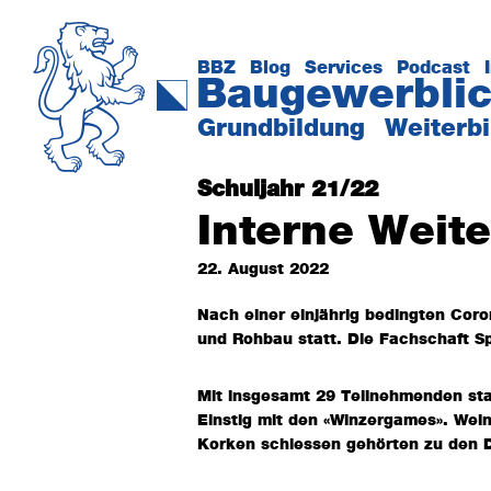
Zur
Zum
Hauptnavigation
Inhalt
springen
springen
BBZ
Blog
Services
Podcast
Baugewerblic
Das
Grundbildung
Weiterb
Kompetenzzentrum
der
Schuljahr 21/22
Baubranche
Interne Weite
22. August 2022
Nach einer einjährig bedingten Coro
und Rohbau statt. Die Fachschaft Sp
Mit insgesamt 29 Teilnehmenden sta
Einstig mit den «Winzergames». Wein
Korken schiessen gehörten zu den 