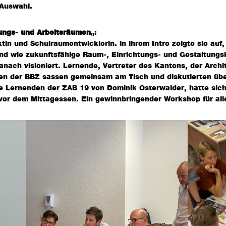
 Auswahl.
ungs- und Arbeitsräumen
„:
tin und Schulraumentwicklerin. in ihrem Intro zeigte sie auf
und wie zukunftsfähige Raum-, Einrichtungs- und Gestaltung
ach visioniert. Lernende, Vertreter des Kantons, der Archi
nen der BBZ sassen gemeinsam am Tisch und diskutierten übe
e Lernenden der ZAB 19 von Dominik Osterwalder, hatte sic
 vor dem Mittagessen. Ein gewinnbringender Workshop für all