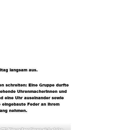
eitag langsam aus.
 schreiten: Eine Gruppe durfte
ngehende Uhrenmacherinnen und
d eine Uhr auseinander sowie
e eingebaute Feder an ihrem
pfang nehmen.
ft! Hier präsentieren sich stolze