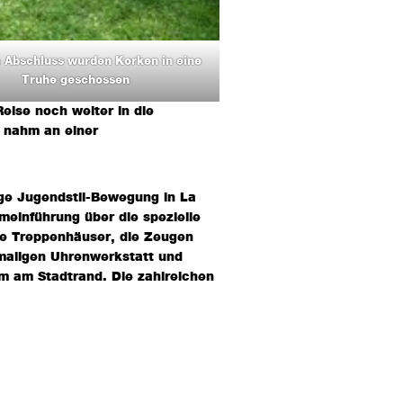
 Abschluss wurden Korken in eine
Truhe geschossen
eise noch weiter in die
 nahm an einer
tige Jugendstil-Bewegung in La
einführung über die spezielle
ne Treppenhäuser, die Zeugen
emaligen Uhrenwerkstatt und
 am Stadtrand. Die zahlreichen