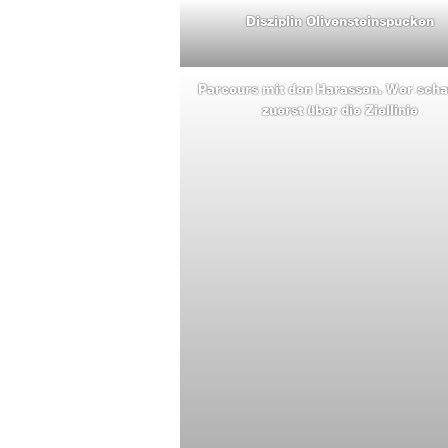
Disziplin Olivensteinspucken
Parcours mit den Harassen. Wer schaf
zuerst über die Ziellinie