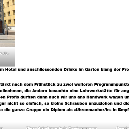
x-de-
m Hotel und anschliessenden Drinks im Garten klang der Fr
ärkt nach dem Frühstück zu zwei weiteren Programmpunkten
eilnehmen, die Andere besuchte eine Lehrwerkstätte für a
en Profis durften dann auch wir uns ans Handwerk wagen un
ar nicht so einfach, so kleine Schrauben anzuziehen und di
fte die ganze Gruppe ein Diplom als «Uhrenmacher/in» in Em
en
Diese Arbeit wurde in Zweiergruppen
Geschaf