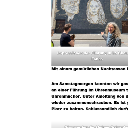
Impressionen der Führung in La Chau
Fonds
Mit einem gemütlichen Nachtessen i
Am Samstagmorgen konnten wir gest
an einer Führung im Uhrenmuseum t
Uhrenmacher. Unter Anleitung von d
wieder zusammenschrauben. Es ist g
Platz zu halten. Schlussendlich dur
Hier werden die kleinen Schraub