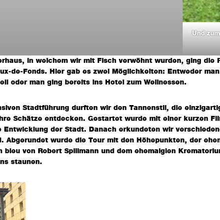
Und zum
haus, in welchem wir mit Fisch verwöhnt wurden, ging die R
ux-de-Fonds. Hier gab es zwei Möglichkeiten: Entweder man
teil oder man ging bereits ins Hotel zum Wellnessen.
nsiven Stadtführung durften wir den Tannenstil, die einzigar
re Schätze entdecken. Gestartet wurde mit einer kurzen Film
e Entwicklung der Stadt. Danach erkundeten wir verschiede
nd. Abgerundet wurde die Tour mit den Höhepunkten, der eh
 bleu von Robert Spillmann und dem ehemalgien Krematorium
 uns staunen.