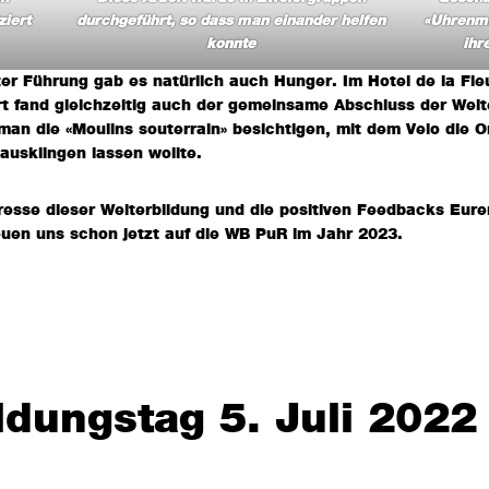
ziert
durchgeführt, so dass man einander helfen
«Uhrenm
konnte
ihr
er Führung gab es natürlich auch Hunger. Im Hotel de la Fleu
rt fand gleichzeitig auch der gemeinsame Abschluss der Weit
an die «Moulins souterrain» besichtigen, mit dem Velo die O
 ausklingen lassen wollte.
resse dieser Weiterbildung und die positiven Feedbacks Eurer
euen uns schon jetzt auf die WB PuR im Jahr 2023.
ldungstag 5. Juli 2022