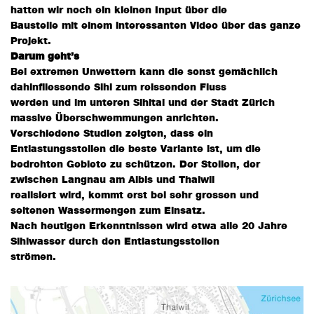
hatten wir noch ein kleinen Input über die
Baustelle mit einem interessanten Video über das ganze
Projekt.
Darum geht’s
Bei extremen Unwettern kann die sonst gemächlich
dahinfliessende Sihl zum reissenden Fluss
werden und im unteren Sihltal und der Stadt Zürich
massive Überschwemmungen anrichten.
Verschiedene Studien zeigten, dass ein
Entlastungsstollen die beste Variante ist, um die
bedrohten Gebiete zu schützen. Der Stollen, der
zwischen Langnau am Albis und Thalwil
realisiert wird, kommt erst bei sehr grossen und
seltenen Wassermengen zum Einsatz.
Nach heutigen Erkenntnissen wird etwa alle 20 Jahre
Sihlwasser durch den Entlastungsstollen
strömen.