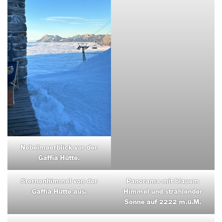
Nebelmeerblick vor der
Gaffia Hütte.
Sternenhimmel von der
Panorama mit blauem
Gaffia Hütte aus.
Himmel und strahlender
Sonne auf 2222 m.ü.M.