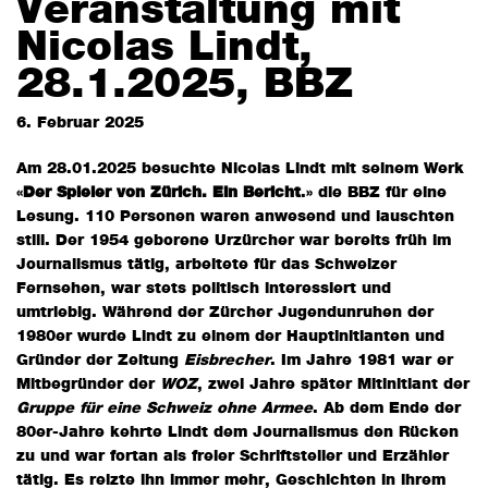
Veranstaltung mit
Nicolas Lindt,
28.1.2025, BBZ
6. Februar 2025
Am 28.01.2025 besuchte Nicolas Lindt mit seinem Werk
«
Der Spieler von Zürich. Ein Bericht
.» die BBZ für eine
Lesung. 110 Personen waren anwesend und lauschten
still. Der 1954 geborene Urzürcher war bereits früh im
Journalismus tätig, arbeitete für das Schweizer
Fernsehen, war stets politisch interessiert und
umtriebig. Während der Zürcher Jugendunruhen der
1980er wurde Lindt zu einem der Hauptinitianten und
Gründer der Zeitung
Eisbrecher
. Im Jahre 1981 war er
Mitbegründer der
WOZ
, zwei Jahre später Mitinitiant der
Gruppe für eine Schweiz ohne Armee
. Ab dem Ende der
80er-Jahre kehrte Lindt dem Journalismus den Rücken
zu und war fortan als freier Schriftsteller und Erzähler
tätig. Es reizte ihn immer mehr, Geschichten in ihrem