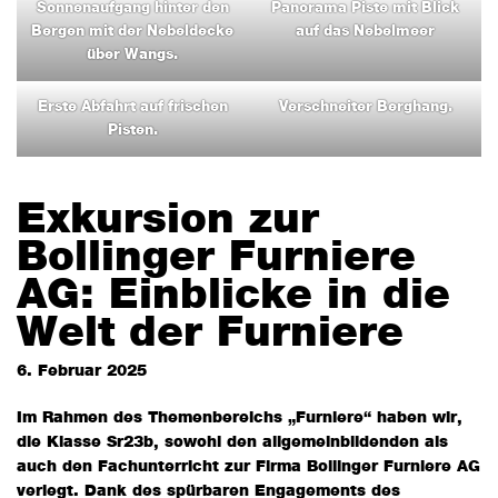
Sonnenaufgang hinter den
Panorama Piste mit Blick
Bergen mit der Nebeldecke
auf das Nebelmeer
über Wangs.
Erste Abfahrt auf frischen
Verschneiter Berghang.
Pisten.
Exkursion zur
Bollinger Furniere
AG: Einblicke in die
Welt der Furniere
6. Februar 2025
Im Rahmen des Themenbereichs „Furniere“ haben wir,
die Klasse Sr23b, sowohl den allgemeinbildenden als
auch den Fachunterricht zur Firma Bollinger Furniere AG
verlegt. Dank des spürbaren Engagements des