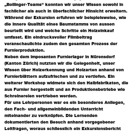
„Bollinger-Teams“ konnten wir unser Wissen sowohl in
fachlicher als auch in überfachlicher Hinsicht erweitern.
Während der Exkursion erfuhren wir beispielsweise, wie
die innere Qualität eines Baumstamms von aussen
beurteilt wird und welche Schritte ein Holzeinkauf
umfasst. Ein eindrucksvoller Filmbeitrag
veranschaulichte zudem den gesamten Prozess der
Furnierproduktion.
Neben dem imposanten Furnierlager in Nürensdorf
(Kanton Zürich) nutzten wir die Gelegenheit, unser
Wissen über Holzerkennung und Holzarten anhand von
Furnierblättern aufzufrischen und zu vertiefen. Ein
weiterer Workshop widmete sich den Halbfabrikaten, die
aus Furnier hergestellt und an Produktionsbetriebe wie
Schreinereien vertrieben werden.
Für uns Lehrpersonen war es ein besonderes Anliegen,
den Fach- und allgemeinbildenden Unterricht
miteinander zu verknüpfen. Die Lernenden
dokumentierten den Besuch anhand vorgegebener
Leitfragen, woraus schliesslich ein Exkursionsbericht