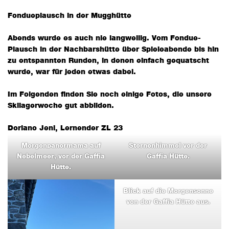
Fondueplausch in der Mugghütte
Abends wurde es auch nie langweilig. Vom Fondue-
Plausch in der Nachbarshütte über Spieleabende bis hin
zu entspannten Runden, in denen einfach gequatscht
wurde, war für jeden etwas dabei.
Im Folgenden finden Sie noch einige Fotos, die unsere
Skilagerwoche gut abbilden.
Doriano Jeni, Lernender ZL 23
Morgenpanormama auf
Sternenhimmel vor der
Nebelmeer, vor der Gaffia
Gaffia Hütte.
Hütte.
Blick auf die Morgensonne
von der Gaffia Hütte aus.