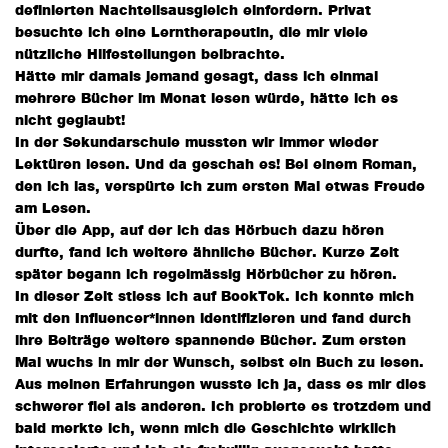
definierten Nachteilsausgleich einfordern. Privat
besuchte ich eine Lerntherapeutin, die mir viele
nützliche Hilfestellungen beibrachte.
Hätte mir damals jemand gesagt, dass ich einmal
mehrere Bücher im Monat lesen würde, hätte ich es
nicht geglaubt!
In der Sekundarschule mussten wir immer wieder
Lektüren lesen. Und da geschah es! Bei einem Roman,
den ich las, verspürte ich zum ersten Mal etwas Freude
am Lesen.
Über die App, auf der ich das Hörbuch dazu hören
durfte, fand ich weitere ähnliche Bücher. Kurze Zeit
später begann ich regelmässig Hörbücher zu hören.
In dieser Zeit stiess ich auf BookTok. Ich konnte mich
mit den Influencer*innen identifizieren und fand durch
ihre Beiträge weitere spannende Bücher. Zum ersten
Mal wuchs in mir der Wunsch, selbst ein Buch zu lesen.
Aus meinen Erfahrungen wusste ich ja, dass es mir dies
schwerer fiel als anderen. Ich probierte es trotzdem und
bald merkte ich, wenn mich die Geschichte wirklich