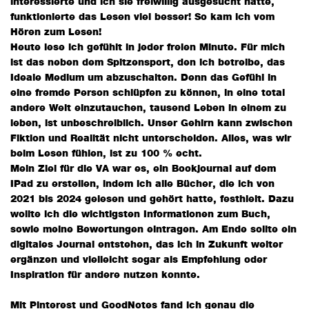
interessierte und ich sie freiwillig ausgesucht hatte,
funktionierte das Lesen viel besser! So kam ich vom
Hören zum Lesen!
Heute lese ich gefühlt in jeder freien Minute. Für mich
ist das neben dem Spitzensport, den ich betreibe, das
Ideale Medium um abzuschalten. Denn das Gefühl in
eine fremde Person schlüpfen zu können, in eine total
andere Welt einzutauchen, tausend Leben in einem zu
leben, ist unbeschreiblich. Unser Gehirn kann zwischen
Fiktion und Realität nicht unterscheiden. Alles, was wir
beim Lesen fühlen, ist zu 100 % echt.
Mein Ziel für die VA war es, ein Bookjournal auf dem
IPad zu erstellen, indem ich alle Bücher, die ich von
2021 bis 2024 gelesen und gehört hatte, festhielt. Dazu
wollte ich die wichtigsten Informationen zum Buch,
sowie meine Bewertungen eintragen. Am Ende sollte ein
digitales Journal entstehen, das ich in Zukunft weiter
ergänzen und vielleicht sogar als Empfehlung oder
Inspiration für andere nutzen konnte.
Mit Pinterest und GoodNotes fand ich genau die