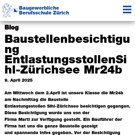
Zur
Zum
Baugewerbliche
Hauptnavigation
Inhalt
Berufsschule Zürich
springen
springen
Das
Kompetenzzentrum
Blog
der
Baustellenbesichtigu
Baubranche
ng
EntlastungsstollenSi
hl-Zürichsee Mr24b
9. April 2025
Am Mittwoch dem 2.April ist unsere Klasse die Mr24b
am Nachmittag die Baustelle
Entlastungsstollen Sihl-Zürichsee besichtigen gegangen.
Diese Besichtigung wurde uns von der
Firma Marti zur Verfügung gestellt. Ein Bauführer der
Firma hat uns die ganze Baustelle gezeigt
und spannende Infos gegeben. Vor der Besichtigung