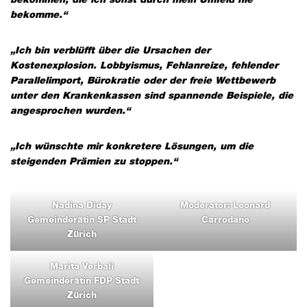
bekomme.“
„Ich bin verblüfft über die Ursachen der
Kostenexplosion. Lobbyismus, Fehlanreize, fehlender
Parallelimport, Bürokratie oder der freie Wettbewerb
unter den Krankenkassen sind spannende Beispiele, die
angesprochen wurden.“
„Ich wünschte mir konkretere Lösungen, um die
steigenden Prämien zu stoppen.“
Nadina Diday
Moderator: Leonard
Gemeinderätin SP Stadt
Carrodano
Zürich
Marita Verbali
Gemeinderätin FDP Stadt
Zürich