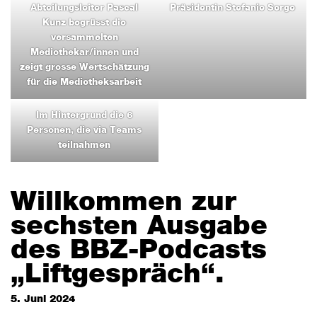
Abteilungsleiter Pascal
Präsidentin Stefanie Sorge
Kunz begrüsst die
versammelten
Mediothekar/innen und
zeigt grosse Wertschätzung
für die Mediotheksarbeit
Im Hintergrund die 6
Personen, die via Teams
teilnahmen
Willkommen zur
sechsten Ausgabe
des BBZ-Podcasts
„Liftgespräch“.
5. Juni 2024