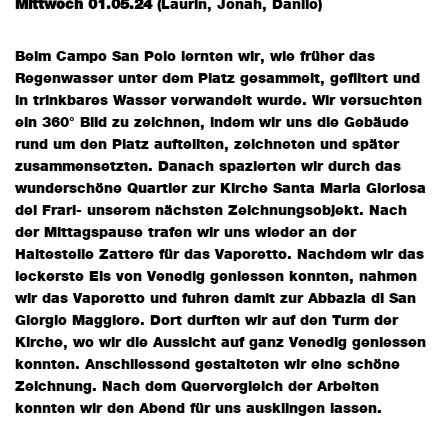
Mittwoch 01.05.24
(Laurin, Jonah, Danilo)
Beim Campo San Polo lernten wir, wie früher das
Regenwasser unter dem Platz gesammelt, gefiltert und
in trinkbares Wasser verwandelt wurde. Wir versuchten
ein 360° Bild zu zeichnen, indem wir uns die Gebäude
rund um den Platz aufteilten, zeichneten und später
zusammensetzten. Danach spazierten wir durch das
wunderschöne Quartier zur Kirche Santa Maria Gloriosa
dei Frari- unserem nächsten Zeichnungsobjekt. Nach
der Mittagspause trafen wir uns wieder an der
Haltestelle Zattere für das Vaporetto. Nachdem wir das
leckerste Eis von Venedig geniessen konnten, nahmen
wir das Vaporetto und fuhren damit zur Abbazia di San
Giorgio Maggiore. Dort durften wir auf den Turm der
Kirche, wo wir die Aussicht auf ganz Venedig geniessen
konnten. Anschliessend gestalteten wir eine schöne
Zeichnung. Nach dem Quervergleich der Arbeiten
konnten wir den Abend für uns ausklingen lassen.