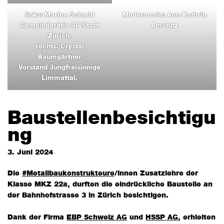
links: Marion Schmid
Moderatorin: Ann-Kathrin
Gemeinderätin SP Stadt
Amstutz
Zürich.
rechts: Crystal
Baumgärtner
Vorstand Jungfreisinnige
Limmattal.
Baustellenbesichtigu
ng
3. Juni 2024
Die
#Metallbaukonstrukteure
/innen Zusatzlehre der
Klasse MKZ 22a, durften die eindrückliche Baustelle an
der Bahnhofstrasse 3 in Zürich besichtigen.
Dank der Firma
EBP Schweiz AG
und
HSSP AG
, erhielten