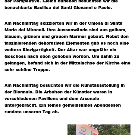
der Perspektive. Gleich daneben besuchten wir die
benachbarte Basilica dei Santi Giovanni e Paolo.
Am Nachmittag skizzierten wir in der Chiesa di Santa
Maria dei Miracoli. Ihre Aussenwände sind aus gelbem,
blauem, grünem und grauem Marmor gebaut. Nebst den
faszinierenden dekorativen Elementen gab es noch eine
weitere Einzigartigkeit. Der Altar war ungefähr ein
Geschoss nach oben gehoben worden. Um dahin zu
gelangen, befand sich in der Mittelachse der Kirche eine
sehr schöne Treppe.
Am Nachmittag besuchten wir die Kunstausstellung in
der Biennale. Die Arbeiten der Künstler waren in
verschiedenen Pavillons und dem Arsenale
untergebracht. Ein feines gemeinsames Abendessen
rundete unseren Tag ab.