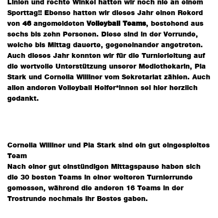
Linien und rechte Winkel hatten wir noch nie an einem
Sporttag!! Ebenso hatten wir dieses Jahr einen Rekord
von
46
angemeldeten
Volleyball Teams
, bestehend aus
sechs bis zehn Personen. Diese sind in der Vorrunde,
welche bis Mittag dauerte, gegeneinander angetreten.
Auch dieses Jahr konnten wir für die Turnierleitung auf
die wertvolle Unterstützung unserer Mediothekarin, Pia
Stark und Cornelia Williner vom Sekretariat zählen. Auch
allen anderen Volleyball Helfer*innen sei hier herzlich
gedankt.
Cornelia Williner und Pia Stark sind ein gut eingespieltes
Team
Nach einer gut einstündigen Mittagspause haben sich
die 30 besten Teams in einer weiteren Turnierrunde
gemessen, während die anderen 16 Teams in der
Trostrunde nochmals ihr Bestes gaben.