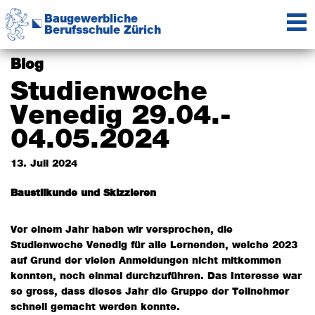
Zur
Zum
Baugewerbliche
Hauptnavigation
Inhalt
Berufsschule Zürich
springen
springen
Das
Kompetenzzentrum
Blog
der
Studienwoche
Baubranche
Venedig 29.04.-
04.05.2024
13. Juli 2024
Baustilkunde und Skizzieren
Vor einem Jahr haben wir versprochen, die
Studienwoche Venedig für alle Lernenden, welche 2023
auf Grund der vielen Anmeldungen nicht mitkommen
konnten, noch einmal durchzuführen. Das Interesse war
so gross, dass dieses Jahr die Gruppe der Teilnehmer
schnell gemacht werden konnte.