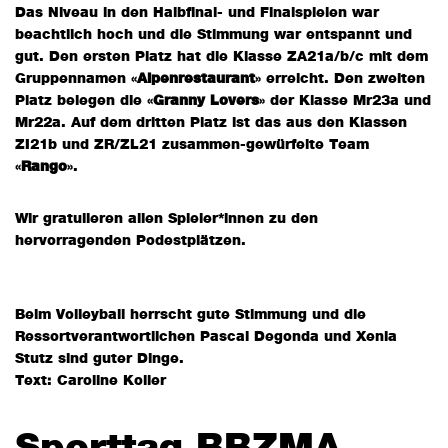
Das Niveau in den Halbfinal- und Finalspielen war
beachtlich hoch und die Stimmung war entspannt und
gut. Den ersten Platz hat die Klasse ZA21a/b/c mit dem
Gruppennamen «
Alpenrestaurant
» erreicht. Den zweiten
Platz belegen die «
Granny Lovers
» der Klasse Mr23a und
Mr22a. Auf dem dritten Platz ist das aus den Klassen
ZI21b und ZR/ZL21 zusammen-gewürfelte Team
«
Rango
».
Wir gratulieren allen Spieler*innen zu den
hervorragenden Podestplätzen.
Beim Volleyball herrscht gute Stimmung und die
Ressortverantwortlichen Pascal Degonda und Xenia
Stutz sind guter Dinge.
Text: Caroline Koller