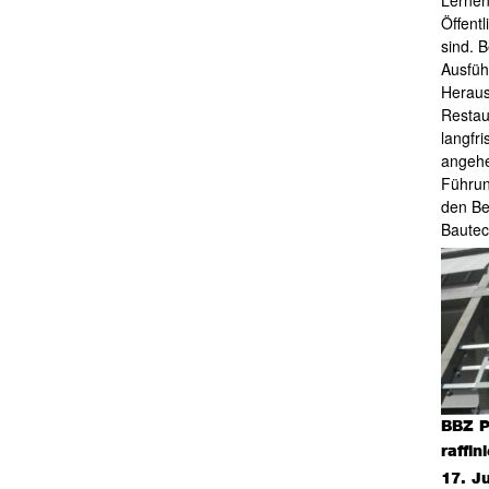
Lernen
Öffent
sind. 
Ausfüh
Heraus
Restau
langfr
angehe
Führun
den Be
Bautec
BBZ P
raffin
17. J