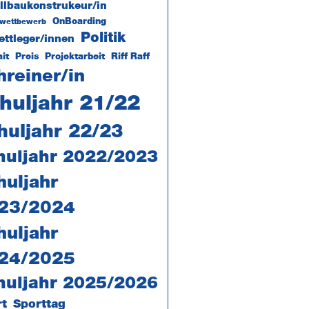
llbaukonstrukeur/in
OnBoarding
lwettbewerb
Politik
ettleger/innen
ait
Preis
Projektarbeit
Riff Raff
hreiner/in
huljahr 21/22
huljahr 22/23
huljahr 2022/2023
huljahr
23/2024
huljahr
24/2025
huljahr 2025/2026
rt
Sporttag