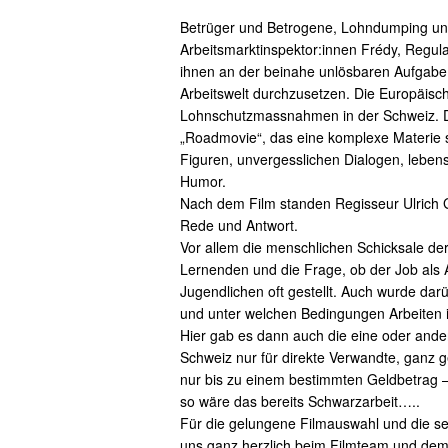
Betrüger und Betrogene, Lohndumping und
Arbeitsmarktinspektor:innen Frédy, Regula
ihnen an der beinahe unlösbaren Aufgabe,
Arbeitswelt durchzusetzen. Die Europäisch
Lohnschutzmassnahmen in der Schweiz. Die
„Roadmovie“, das eine komplexe Materie sp
Figuren, unvergesslichen Dialogen, lebensna
Humor.
Nach dem Film standen Regisseur Ulrich G
Rede und Antwort.
Vor allem die menschlichen Schicksale der
Lernenden und die Frage, ob der Job als A
Jugendlichen oft gestellt. Auch wurde darü
und unter welchen Bedingungen Arbeiten ill
Hier gab es dann auch die eine oder ander
Schweiz nur für direkte Verwandte, ganz g
nur bis zu einem bestimmten Geldbetrag 
so wäre das bereits Schwarzarbeit…..
Für die gelungene Filmauswahl und die s
uns ganz herzlich beim Filmteam und dem K