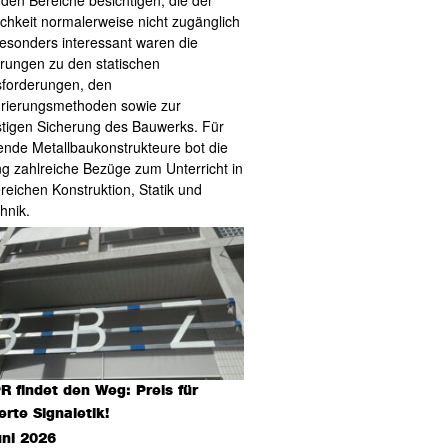
den Bereiche besichtigen, die der
lichkeit normalerweise nicht zugänglich
Besonders interessant waren die
rungen zu den statischen
forderungen, den
rierungsmethoden sowie zur
istigen Sicherung des Bauwerks. Für
nde Metallbaukonstrukteure bot die
g zahlreiche Bezüge zum Unterricht in
reichen Konstruktion, Statik und
hnik.
R findet den Weg: Preis für
ierte Signaletik!
uni 2026