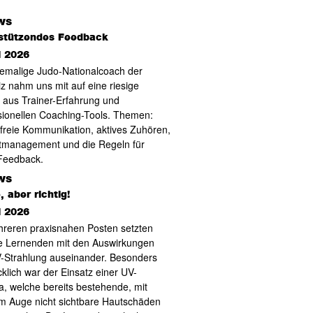
stützendes Feedback
i 2026
emalige Judo-Nationalcoach der
z nahm uns mit auf eine riesige
e aus Trainer-Erfahrung und
sionellen Coaching-Tools. Themen:
freie Kommunikation, aktives Zuhören,
ktmanagement und die Regeln für
Feedback.
 aber richtig!
i 2026
reren praxisnahen Posten setzten
ie Lernenden mit den Auswirkungen
-Strahlung auseinander. Besonders
cklich war der Einsatz einer UV-
, welche bereits bestehende, mit
m Auge nicht sichtbare Hautschäden