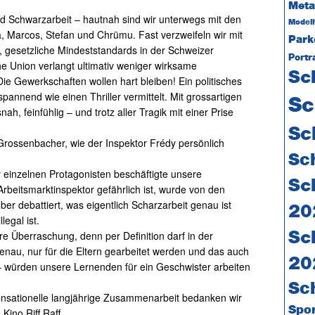
Meta
 Schwarzarbeit – hautnah sind wir unterwegs mit den
Model
, Marcos, Stefan und Chrümu. Fast verzweifeln wir mit
Park
 gesetzliche Mindeststandards in der Schweizer
Portr
e Union verlangt ultimativ weniger wirksame
Sc
 Gewerkschaften wollen hart bleiben! Ein politisches
annend wie einen Thriller vermittelt. Mit grossartigen
Sc
h, feinfühlig – und trotz aller Tragik mit einer Prise
Sc
rossenbacher, wie der Inspektor Frédy persönlich
Sc
 einzelnen Protagonisten beschäftigte unsere
Sc
rbeitsmarktinspektor gefährlich ist, wurde von den
ber debattiert, was eigentlich Scharzarbeit genau ist
20
egal ist.
e Überraschung, denn per Definition darf in der
Sc
enau, nur für die Eltern gearbeitet werden und das auch
20
– würden unsere Lernenden für ein Geschwister arbeiten
Sc
ensationelle langjährige Zusammenarbeit bedanken wir
Spo
ino Riff Raff.