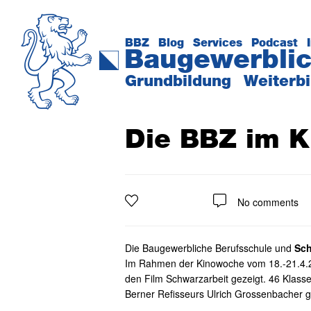
Zur
Zum
Zur
Hauptnavigation
Inhalt
Seitenspalte
springen
springen
springen
BBZ
Blog
Services
Podcast
Baugewerblic
Das
Grundbildung
Weiterb
Kompetenzzentrum
der
Baubranche
Die BBZ im Ki
No comments
Die Baugewerbliche Berufsschule und
Sch
Im Rahmen der Kinowoche vom 18.-21.4.23.
den Film Schwarzarbeit gezeigt. 46 Klas
Berner Refisseurs Ulrich Grossenbacher 