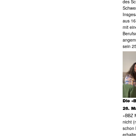
des Sc
Schwer
Insges
aus 16
mit ein
Berufs
angeme
sein 2
Die «
26. M
«BBZ M
nicht 
schon 
erhalte