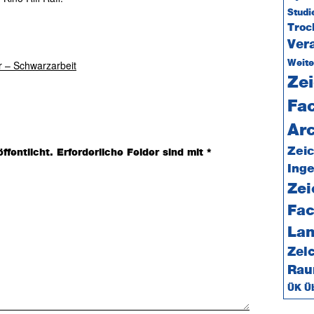
Studi
Tro
Ver
ur – Schwarzarbeit
Weite
Zei
Fa
Arc
Zeic
ffentlicht.
Erforderliche Felder sind mit
*
Ing
Zei
Fac
Lan
Zei
Rau
ÜK Üb