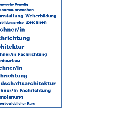
enwoche Venedig
ckenmauerwochen
anstaltung
Weiterbildung
Zeichnen
rbildungsreise
chner/in
chrichtung
hitektur
hner/in Fachrichtung
enieurbau
chner/in
hrichtung
dschaftsarchitektur
chner/in Fachrichtung
mplanung
erbetrieblicher Kurs