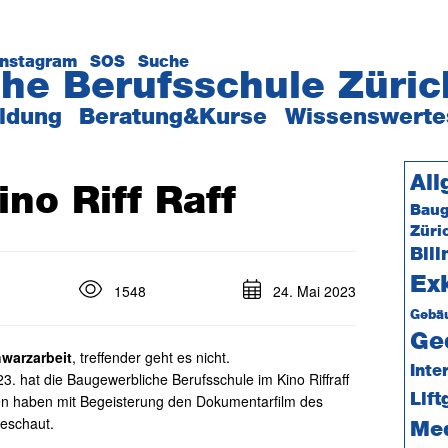
Instagram
SOS
Suche
he Berufsschule Züric
ildung
Beratung&Kurse
Wissenswerte
Se
All
no Riff Raff
Baug
Züri
Bili
Ex
1548
24. Mai 2023
Gebäu
Ge
warzarbeit
, treffender geht es nicht.
Inte
 hat die Baugewerbliche Berufsschule im Kino Riffraff
Lif
sen haben mit Begeisterung den Dokumentarfilm des
geschaut.
Me