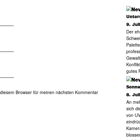
Unter
9. Jul
Der eh
Schwei
Palett
profes
Gewalt
Konfli
gutes 
Sonne,
 diesem Browser für meinen nächsten Kommentar
8. Jul
An meh
sich d
von UV
eindrü
Kamera
blosse