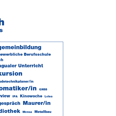
h
s
itenspalte
gemeinbildung
ewerbliche Berufsschule
ch
ngualer Unterricht
kursion
detechnikplaner/in
omatiker/in
GNSS
rview
Kinowoche
IPA
Leica
Maurer/in
tgespräch
diothek
Metallbau
Mensa