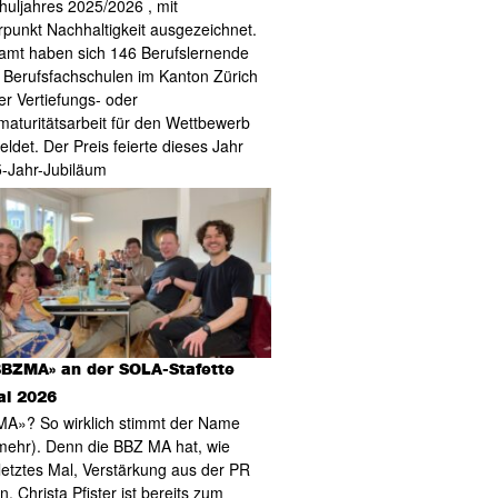
huljahres 2025/2026 , mit
punkt Nachhaltigkeit ausgezeichnet.
amt haben sich 146 Berufslernende
 Berufsfachschulen im Kanton Zürich
er Vertiefungs- oder
maturitätsarbeit für den Wettbewerb
ldet. Der Preis feierte dieses Jahr
5-Jahr-Jubiläum
BBZMA» an der SOLA-Stafette
ai 2026
A»? So wirklich stimmt der Name
(mehr). Denn die BBZ MA hat, wie
letztes Mal, Verstärkung aus der PR
n. Christa Pfister ist bereits zum