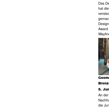
Das De
hat die
verste
gemach
Design
Award 
Wayfin
Geoma
Bronz
5. Ju
An der
Nachha
die Ju