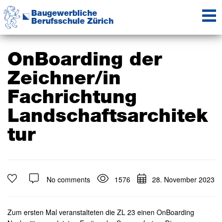
Zur
Zum
Zur
Baugewerbliche
Hauptnavigation
Inhalt
Seitenspalte
Berufsschule Zürich
springen
springen
springen
Das
Kompetenzzentrum
der
OnBoarding der
Baubranche
Zeichner/in
Fachrichtung
Landschaftsarchitek
tur
No comments
1576
28. November 2023
Zum ersten Mal veranstalteten die ZL 23 einen OnBoarding