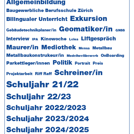
Seitenspalte
Allgemeinbildung
Baugewerbliche Berufsschule Zürich
Exkursion
Bilingualer Unterricht
Geomatiker/in
Gebäudetechnikplaner/in
GNSS
Liftgespräch
Interview
Kinowoche
IPA
Leica
Maurer/in
Mediothek
Metallbau
Mensa
Metallbaukonstrukeur/in
OnBoarding
Modellwettbewerb
Politik
Parkettleger/innen
Portrait
Preis
Schreiner/in
Projektarbeit
Riff Raff
Schuljahr 21/22
Schuljahr 22/23
Schuljahr 2022/2023
Schuljahr 2023/2024
Schuljahr 2024/2025