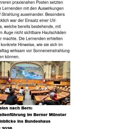
reren praxisnahen Posten setzten
ie Lernenden mit den Auswirkungen
-Strahlung auseinander. Besonders
cklich war der Einsatz einer UV-
, welche bereits bestehende, mit
m Auge nicht sichtbare Hautschäden
ar machte. Die Lernenden erhielten
konkrete Hinweise, wie sie sich im
alltag wirksam vor Sonneneinstrahlung
en können.
sion nach Bern:
ellenführung im Berner Münster
inblicke ins Bundeshaus
i 2026