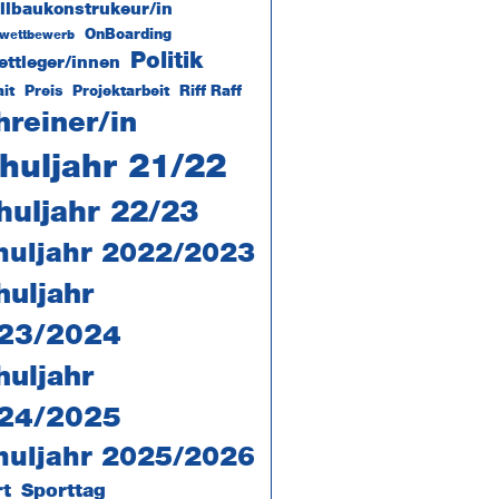
llbaukonstrukeur/in
OnBoarding
lwettbewerb
Politik
ettleger/innen
ait
Preis
Projektarbeit
Riff Raff
hreiner/in
huljahr 21/22
huljahr 22/23
huljahr 2022/2023
huljahr
23/2024
huljahr
24/2025
huljahr 2025/2026
rt
Sporttag