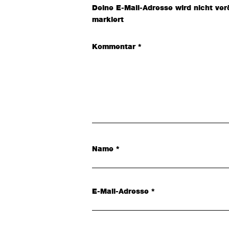
Interaktionen
Deine E-Mail-Adresse wird nicht verö
markiert
Kommentar
*
Name
*
E-Mail-Adresse
*