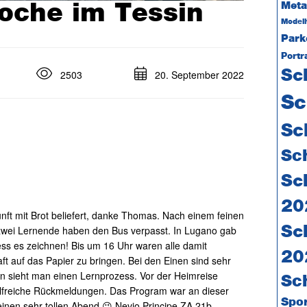
oche im Tessin
Meta
Model
Park
Portr
Sc
2503
20. September 2022
Sc
Sc
Sc
Sc
20
nft mit Brot beliefert, danke Thomas. Nach einem feinen
zwei Lernende haben den Bus verpasst. In Lugano gab
Sc
ess es zeichnen! Bis um 16 Uhr waren alle damit
20
t auf das Papier zu bringen. Bei den Einen sind sehr
n sieht man einen Lernprozess. Vor der Heimreise
Sc
 hilfreiche Rückmeldungen. Das Program war an dieser
Spo
einen sehr tollen Abend 😉 Nevio Principe ZA 21b