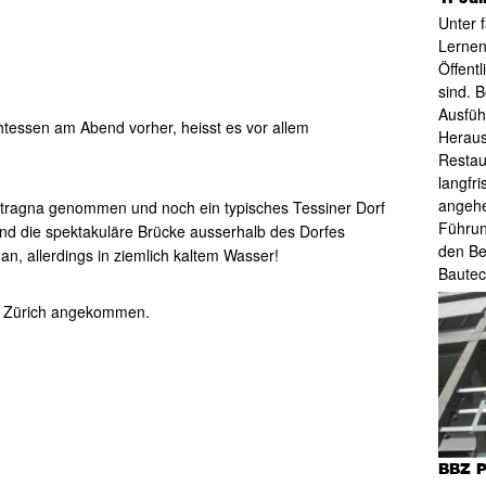
Unter 
Lernen
Öffent
sind. 
Ausfüh
essen am Abend vorher, heisst es vor allem
Heraus
Restau
langfr
angehe
ntragna genommen und noch ein typisches Tessiner Dorf
Führun
und die spektakuläre Brücke ausserhalb des Dorfes
den Be
n, allerdings in ziemlich kaltem Wasser!
Bautec
in Zürich angekommen.
BBZ P