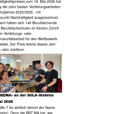
ltigkeitspreises vom 18. Mai 2026 hat
ry die zehn besten Vertiefungsarbeiten
huljahres 2025/2026 , mit
punkt Nachhaltigkeit ausgezeichnet.
amt haben sich 146 Berufslernende
 Berufsfachschulen im Kanton Zürich
er Vertiefungs- oder
maturitätsarbeit für den Wettbewerb
ldet. Der Preis feierte dieses Jahr
5-Jahr-Jubiläum
BBZMA» an der SOLA-Stafette
ai 2026
A»? So wirklich stimmt der Name
(mehr). Denn die BBZ MA hat, wie