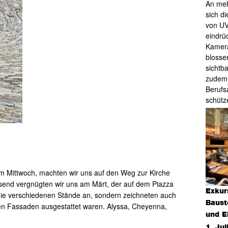
An meh
sich d
von UV
eindrü
Kamera
blosse
sichtb
zudem 
Berufs
schütz
m Mittwoch, machten wir uns auf den Weg zur Kirche
send vergnügten wir uns am Märt, der auf dem Piazza
Exkur
 die verschiedenen Stände an, sondern zeichneten auch
Baust
nen Fassaden ausgestattet waren. Alyssa, Cheyenna,
und E
1. Jul