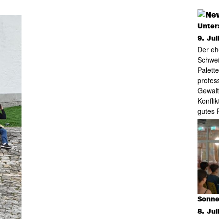
Unter
9. Jul
Der eh
Schwei
Palett
profes
Gewalt
Konfli
gutes 
Sonne,
8. Jul