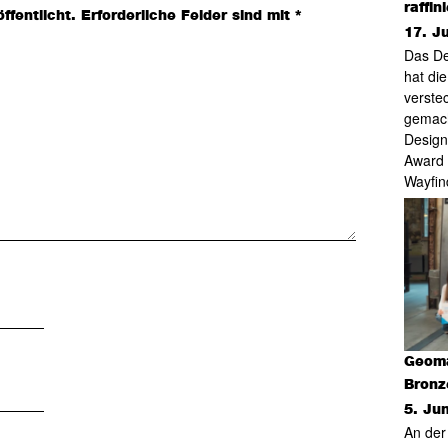
raffin
ffentlicht.
Erforderliche Felder sind mit
*
17. J
Das De
hat die
verste
gemach
Design
Award 
Wayfin
Geoma
Bronz
5. Ju
An der