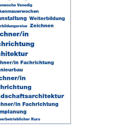
enwoche Venedig
ckenmauerwochen
anstaltung
Weiterbildung
Zeichnen
rbildungsreise
chner/in
chrichtung
hitektur
hner/in Fachrichtung
enieurbau
chner/in
hrichtung
dschaftsarchitektur
chner/in Fachrichtung
mplanung
erbetrieblicher Kurs