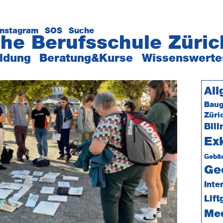
Instagram
SOS
Suche
he Berufsschule Züric
ildung
Beratung&Kurse
Wissenswerte
Se
All
Baug
Züri
Bili
Ex
Gebäu
Ge
Inte
Lif
Me