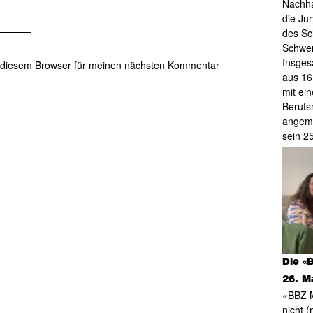
Nachha
die Ju
des Sc
Schwer
Insges
 diesem Browser für meinen nächsten Kommentar
aus 16
mit ein
Berufs
angeme
sein 2
Die «
26. M
«BBZ M
nicht 