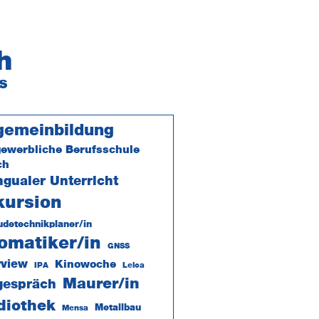
h
s
itenspalte
gemeinbildung
ewerbliche Berufsschule
ch
ngualer Unterricht
kursion
detechnikplaner/in
omatiker/in
GNSS
rview
Kinowoche
IPA
Leica
Maurer/in
tgespräch
diothek
Metallbau
Mensa