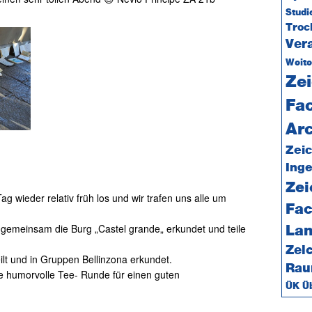
Studi
Tro
Ver
Weite
Zei
Fa
Arc
Zeic
Ing
Zei
g wieder relativ früh los und wir trafen uns alle um
Fac
 gemeinsam die Burg „Castel grande„ erkundet und teile
Lan
Zei
ilt und in Gruppen Bellinzona erkundet.
Rau
e humorvolle Tee- Runde für einen guten
ÜK Üb