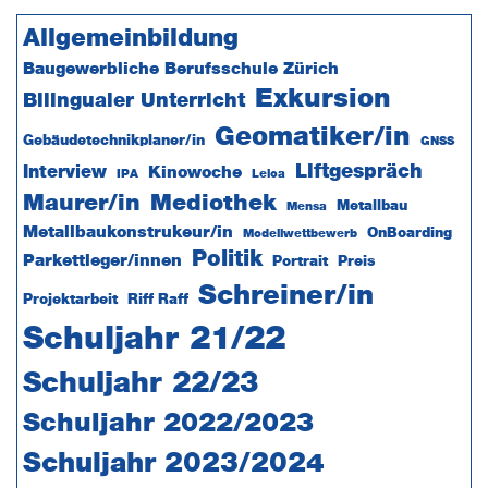
Seitenspalte
Allgemeinbildung
Baugewerbliche Berufsschule Zürich
Exkursion
Bilingualer Unterricht
Geomatiker/in
Gebäudetechnikplaner/in
GNSS
Liftgespräch
Interview
Kinowoche
IPA
Leica
Maurer/in
Mediothek
Metallbau
Mensa
Metallbaukonstrukeur/in
OnBoarding
Modellwettbewerb
Politik
Parkettleger/innen
Portrait
Preis
Schreiner/in
Projektarbeit
Riff Raff
Schuljahr 21/22
Schuljahr 22/23
Schuljahr 2022/2023
Schuljahr 2023/2024