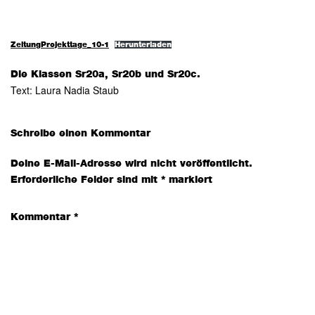
ZeitungProjekttage_10-1
Herunterladen
Die Klassen Sr20a, Sr20b und Sr20c.
Text: Laura Nadia Staub
Leser-
Schreibe einen Kommentar
Interaktionen
Deine E-Mail-Adresse wird nicht veröffentlicht.
Erforderliche Felder sind mit
*
markiert
Kommentar
*