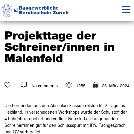
Zur
Zum
Zur
Baugewerbliche
Hauptnavigation
Inhalt
Seitenspalte
Berufsschule Zürich
springen
springen
springen
Das
Kompetenzzentrum
der
Projekttage der
Baubranche
Schreiner/innen in
Maienfeld
No comments
1255
26. März 2024
Die Lernenden aus den Abschlussklassen reisten für 3 Tage ins
Heidiland. In verschiedenen Workshops wurde der Schulstoff der
4 Lehrjahre repetiert und vertieft. Nun sind alle angehenden
Schreiner/innen gut für den Schlussspurt mit IPA, Fachgespräch
und QV vorbereitet.