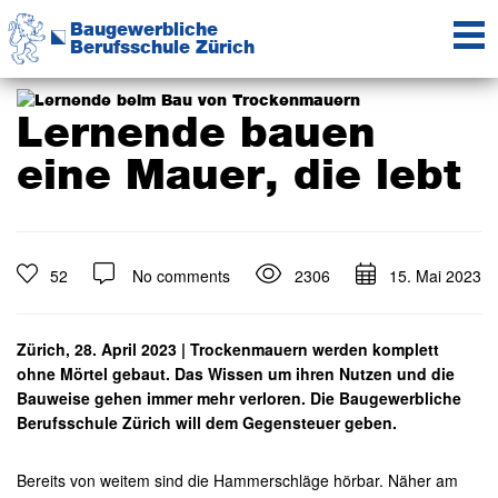
Zur
Zum
Zur
Baugewerbliche
Hauptnavigation
Inhalt
Seitenspalte
Berufsschule Zürich
springen
springen
springen
Das
Kompetenzzentrum
der
Lernende bauen
Baubranche
eine Mauer, die lebt
52
No comments
2306
15. Mai 2023
Zürich, 28. April 2023
|
Trockenmauern werden komplett
ohne Mörtel gebaut. Das Wissen um ihren Nutzen und die
Bauweise gehen immer mehr verloren. Die Baugewerbliche
Berufsschule Zürich will dem Gegensteuer geben.
Bereits von weitem sind die Hammerschläge hörbar. Näher am