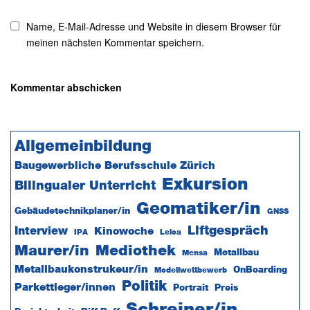
Name, E-Mail-Adresse und Website in diesem Browser für
meinen nächsten Kommentar speichern.
Seitenspalte
Allgemeinbildung
Baugewerbliche Berufsschule Zürich
Exkursion
Bilingualer Unterricht
Geomatiker/in
Gebäudetechnikplaner/in
GNSS
Liftgespräch
Interview
Kinowoche
IPA
Leica
Maurer/in
Mediothek
Metallbau
Mensa
Metallbaukonstrukeur/in
OnBoarding
Modellwettbewerb
Politik
Parkettleger/innen
Portrait
Preis
Schreiner/in